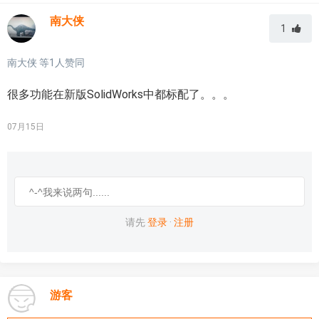
南大侠
1
南大侠
等
1
人赞同
很多功能在新版SolidWorks中都标配了。。。
07月15日
请先
登录
·
注册
游客