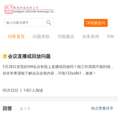
我要提问
问答中心
问答首页
问题求助
功能建议
业务咨询
SWO
会议直播或回放问题
5月28日东莞的SW会议有线上直播或回放吗？因工作原因不能到场，
但非常希望能了解会议全程内容，可电133xx861，谢谢！
05月22日
|
1421人阅读
回答
按点赞量排序
|
共
1
个