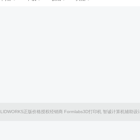
理商 SOLIDWORKS正版价格授权经销商 Formlabs3D打印机 智诚计算机辅助设计