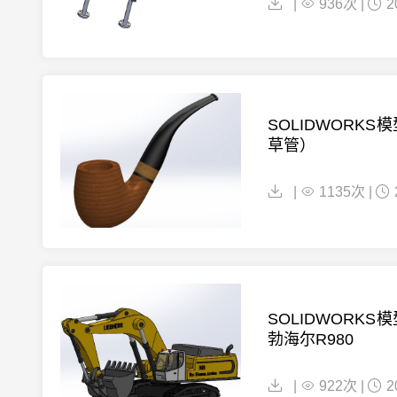
|
936次 |
2
SOLIDWORKS
草管）
|
1135次 |
SOLIDWORKS
勃海尔R980
|
922次 |
2