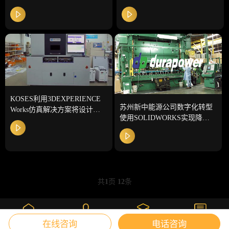
3DEXPERIENCE提速增效
发周期缩短了25%
KOSES利用3DEXPERIENCE
苏州新中能源公司数字化转型
Works仿真解决方案将设计优
使用SOLIDWORKS实现降本
化速度提高40%
增效
共
1
页
12
条
在线咨询
电话咨询
课堂
首页
我的
咨询