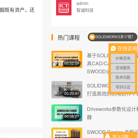
admin
发掘既有资产，还
智诚科技
热门课程
SOLIDWORKS多少钱？
在线咨询
基于SOLIDWORKS的
价格咨询
具CAD/CAM解决方案-
00:52:59
咨询服务
SWOOD设计
技术问题
SOLIDWORKS Electric
培训认证
打造高效的机电协作平
00:20:41
Driveworks参数化设计
器
00:38:27
SWOOD Design-衣柜
加入Q群