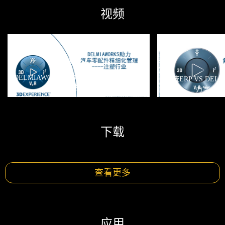
视频
DELMIAWORKS助力汽车零配件精细化管
传统ERP VS DE
理 - 注塑行业
方案-解
下载
查看更多
应用