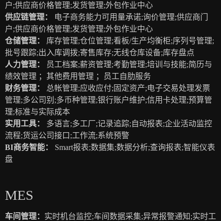
户;供应商价格管理;发货管理;外包作业中心
供应链管理：
电子商务能力可用量承诺;询价管理;供应商门
户;供应商价格管理;发货管理;外包作业中心
仓储管理：
库存管理;仓位管理;看板/生产均衡柜;序列号管理;
批号跟踪;出入库调拨;寄售库存;无线仓库设备;库存盘点
人力管理：
员工档案;薪资管理;考勤管理;培训与技能;简历与
绩效管理 ；其他费用管理 ；员工自肋服务
财务管理：
总帐管理;应收应付;固定资产;电子交易处理发票
管理;多公司别;多币种管理;银行账户维护;信用卡处理;预算管
理;标准与实际成本
实用工具：
多语言;多工厂;记录追踪;自动报表;企业活动监控
流程;货运公司接口;工作流;系统预警
BI商务智能：
Smart报表;数据集;数据分析;查询报表;智能仪表
盘
MES
车间管理：
实时机台监控;车间数据采集;异常报警通知;实时工