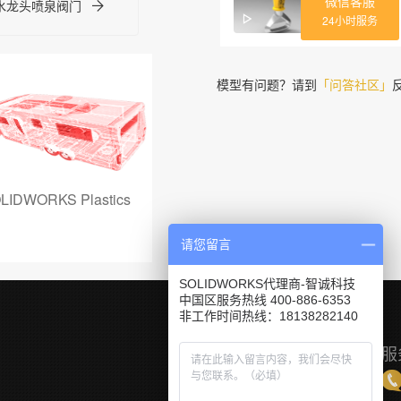
微信客服
-水龙头喷泉阀门
24小时服务
模型有问题？请到
「问答社区」
LIDWORKS Composer
PowerSurfacing
请您留言
SOLIDWORKS代理商-智诚科技
中国区服务热线 400-886-6353
非工作时间热线：18138282140
服