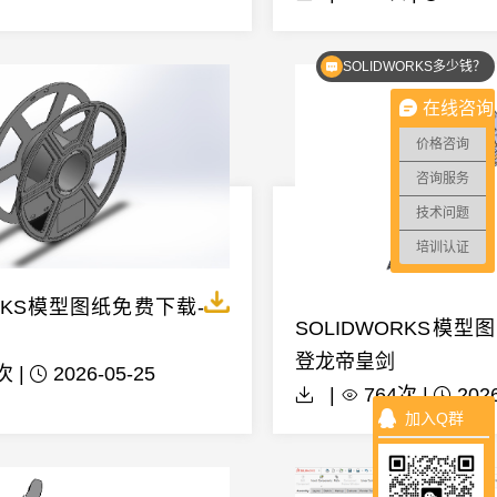
SOLIDWORKS多少钱？
在线咨询
价格咨询
咨询服务
技术问题
培训认证
ORKS模型图纸免费下载-
SOLIDWORKS模型
登龙帝皇剑
次 |
2026-05-25
|
764次 |
202
加入Q群