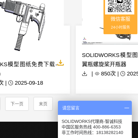
微信客服
24小时服务
SOLIDWORKS模型
翼瓶螺旋桨开瓶器
ORKS模型图纸免费下载-
|
850次 |
202
n
次 |
2025-09-18
下一页
末页
请您留言
SOLIDWORKS代理商-智诚科技
中国区服务热线 400-886-6353
非工作时间热线：18138282140