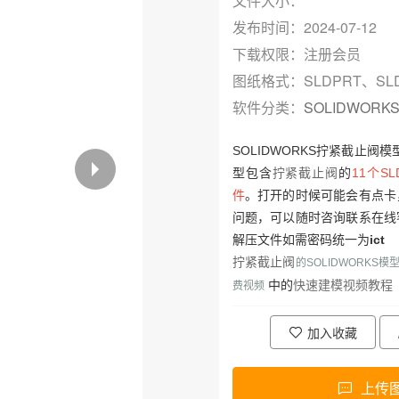
文件大小：
发布时间：2024-07-12
下载权限：注册会员
图纸格式：SLDPRT、SL
软件分类：
SOLIDWORK
SOLIDWORKS拧紧截止阀
模
型包含
拧紧截止阀
的
11个S
件
。打开的时候可能会有点卡
问题，可以随时咨询联系在线
解压文件如需密码统一为
ict
拧紧截止阀
的SOLIDWORKS
快速建模视频教程
中的
费视频
加入收藏
上传