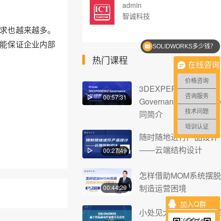
admin
智诚科技
求也越来越多。
SOLIDWORKS多少钱？
能保证企业内部
SOLIDWORKS优惠价格
热门课程
在线咨询
价格咨询
3DEXPERIENCE
00:57:31
咨询服务
Governance云端数据
技术问题
同简介
培训认证
随时随地进行产品设计
——云端结构设计
00:27:49
怎样借助MOM系统摆脱
制造运营困境
00:44:29
加入Q群
小处见大基于数据驱动