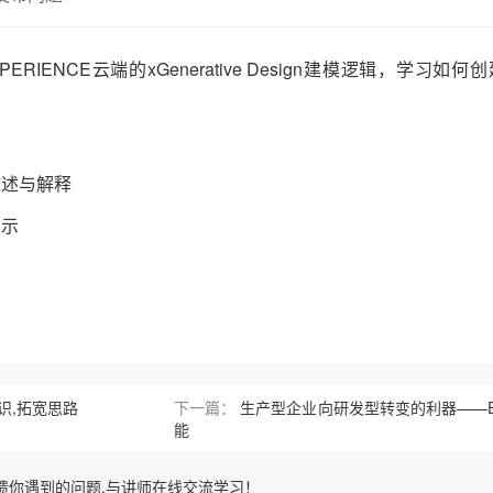
RIENCE云端的xGenerative Design建模逻辑，学习如
整体概述与解释
演示
识,拓宽思路
下一篇：
生产型企业向研发型转变的利器——E
能
馈你遇到的问题,与讲师在线交流学习！