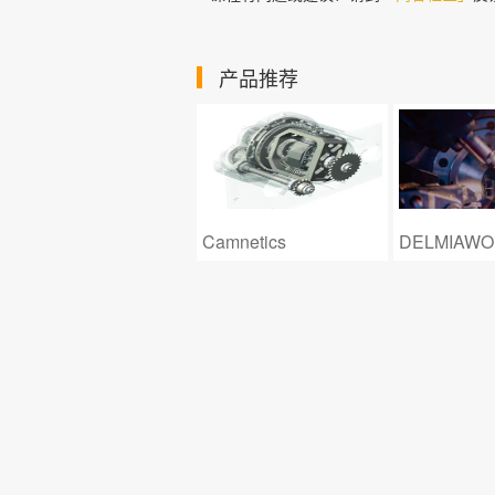
产品推荐
Camnetics
DELMIAWORKS
POWERFL