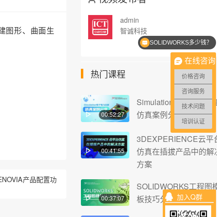
admin
何创建图形、曲面生
智诚科技
SOLIDWORKS多少钱？
在线咨询
热门课程
价格咨询
咨询服务
Simulation电子电力设
技术问题
仿真案例分享
00:52:27
培训认证
3DEXPERIENCE云平
仿真在插拔产品中的解
00:41:55
方案
NOVIA产品配置功
SOLIDWORKS工程图
加入Q群
板技巧分享
00:37:07