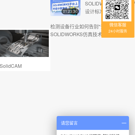
SOLIDWORKS平台上
设计标准化
01:23:30
微信客服
检测设备行业如何告别"试错式"研发？
24小时服务
SOLIDWORKS仿真技术实战为你揭晓
SOLIDWORKS
SOLIDWORKS
PowerSurfac
Plastics
Composer
请您留言