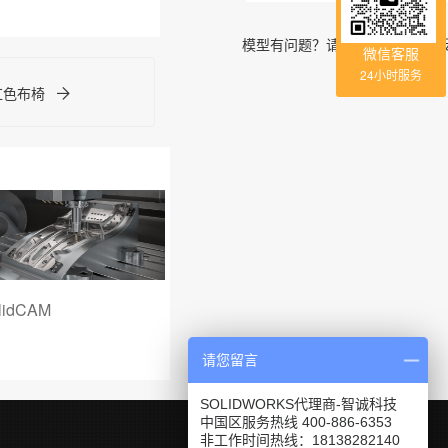
模型有问题？请到
「问答社区」
微信客服
24小时服务
-红色布椅
lidCAM
SOLIDWORKS Plastics
SOLIDW
请您留言
SOLIDWORKS代理商-智诚科技
中国区服务热线 400-886-6353
非工作时间热线：18138282140