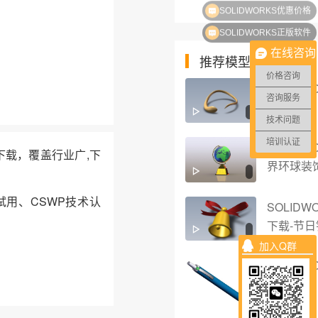
SOLIDWORKS正版软件
在线咨询
推荐模型
价格咨询
SOLID
咨询服务
技术问题
培训认证
SOLIDW
件下载，覆盖行业广,下
界环球装
试用、CSWP技术认
SOLID
下载-节日
加入Q群
SOLIDW
笔