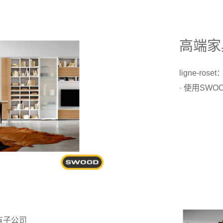
高端家
ligne-r
· 使用SW
有子公司