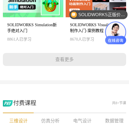
SOLIDWORKS正版价格？
SOLIDWORKS Simulation新
SOLIDWORKS Visualize动画
手绝对入门
制作入门-案例教程
8861人已学习
8670人已学习
查看更多
付费课程
共8+节课
三维设计
仿真分析
电气设计
数据管理