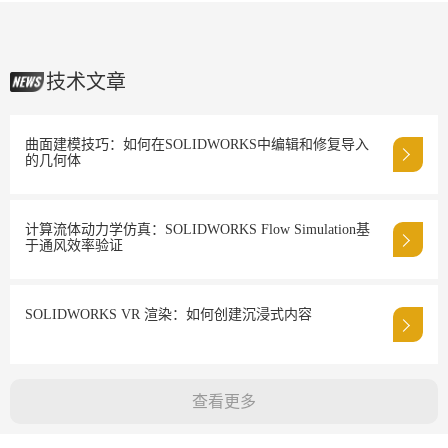
技术文章
曲面建模技巧：如何在SOLIDWORKS中编辑和修复导入
的几何体
计算流体动力学仿真：SOLIDWORKS Flow Simulation基
于通风效率验证
SOLIDWORKS VR 渲染：如何创建沉浸式内容
查看更多