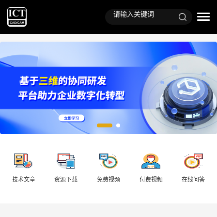
技术文章
资源下载
免费视频
付费视频
在线问答