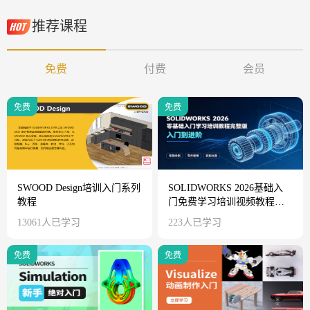
推荐课程
免费
付费
会员
免费
免费
SWOOD Design培训入门系列
SOLIDWORKS 2026基础入
教程
门免费学习培训视频教程完
整版-入门进阶
13061人已学习
223人已学习
免费
免费