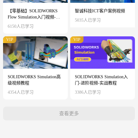
【零基础】SOLIDWORKS
智诚科技ICT客户案例视频
Flow Simulation入门视频-实
5035人已学习
战课程
6150人已学习
VIP
VIP
SOLIDWORKS Simulation高
SOLIDWORKS Simulation入
级视频教程
门-进阶视频-实战教程
4354人已学习
3386人已学习
查看更多