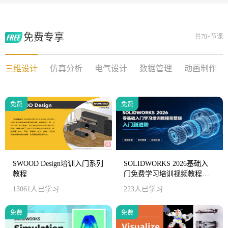
免费专享
共70+节课
三维设计
仿真分析
电气设计
数据管理
动画制作
免费
免费
SWOOD Design培训入门系列
SOLIDWORKS 2026基础入
教程
门免费学习培训视频教程完
整版-入门进阶
13061人已学习
223人已学习
免费
免费