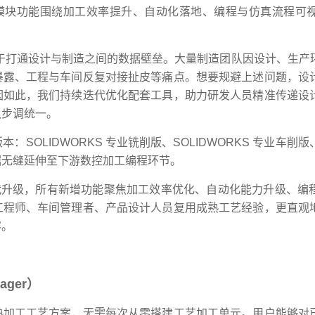
全新加工模块功能围绕加工效率提升、自动化落地、编程与仿真流程
终致力于打通设计与制造之间的数据壁垒。大量制造团队因设计、生
暴露、工程与车间反复对接扯皮等痛点。想要规避上述问题，设
因如此，我们持续迭代优化配套工具，助力研发人员精准传递设
队步调统一。
OLIDWORKS 专业铣削版、SOLIDWORKS 专业车削版、S
设计数据无缝延伸至下游数控加工编程环节。
基础上迭代升级，所有新增功能聚焦加工效率优化、自动化能力升级、
工程师、车间管理者、产品设计人员复用成熟工艺经验，更直观
容。
ager）
熟加工工艺方案，无需每次从零搭建工艺加工单元。用户能够对