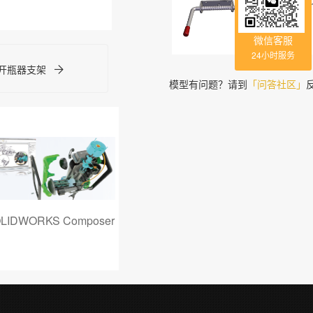
SOLIDW
簧螺栓
微信客服
24小时服务
和开瓶器支架
模型有问题？请到
「问答社区」
LIDWORKS Composer
PowerSurfacing