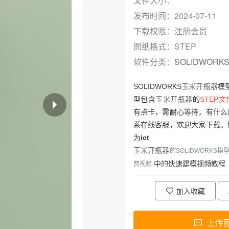
文件大小：
发布时间：2024-07-11
下载权限：注册会员
图纸格式：STEP
软件分类：
SOLIDWORK
SOLIDWORKS
玉米开瓶器
模
型包含
玉米开瓶器
的
STEP文
有点卡，需耐心等待，有什么
系在线客服，欢迎大家下载。
为
ict
玉米开瓶器
的SOLIDWORKS
中的
快速建模视频教程
费视频
加入收藏
上传