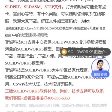
SLDPRT、SLDASM、STEP文件
。打开的时候可能会有点
卡，需耐心等待，有什么问题，可以随时咨询联系在线客
ict
服，欢迎大家下载。解压文件如需密码统一为
循线竞速机器人RavenVF1
的
SOLIDWORKS模型学习视频教程可以查看 免费
中的
快速建模视频教
视频
SW技术支持？
智诚科技ICT支持中心提供SOLIDWORKS培训视频课程和
海量的SOLIDWORKS模型、图纸、课程文件、正版软件
SOLIDWORKS正版价格？
下载，覆盖行业广,下载方便。用户可以在线免费注册下载
SOLIDWORKS模型库。
智诚科技是SOLIDWORKS大中华区首家代理商，最大经
销商全国有9家分公司，可提供正版SOLIDWORKS免费试
用、CSWP技术认证、技术培训等服务。
正版
SOLIDWORKS
软件体验、询价，技术支持可以联系
我们客服~或者直接拨打400-886-6353
注：本站的模型、图纸资源部分源于网络，登录后均可免费下载。模型仅供学