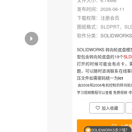
文件大小：6.74MB
发布时间：2026-06-11
下载权限：注册会员
图纸格式：SLDPRT、SL
软件分类：
SOLIDWORK
SOLIDWORKS 转向轮底盘
型包含
转向轮底盘
的19个
SL
打开的时候可能会有点卡，
题，可以随时咨询联系在线客
压文件如需密码统一为
ict
由3508和2006电机控制的
转向轮
中
学习视频教程可以查看 免费视频
加入收藏
上传
SOLIDWORKS多少钱？