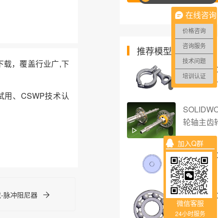
在线咨询
价格咨询
咨询服务
推荐模型
技术问题
件下载，覆盖行业广,下
SOLID
培训认证
下载-卡盘
试用、CSWP技术认
SOLIDW
轮轴主齿
加入Q群
SOLIDW
轮辋
SOLIDW
载-脉冲阻尼器
微信客服
珠轴承
24小时服务