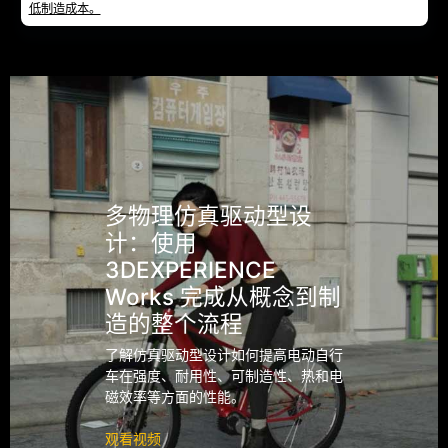
低制造成本。
多物理仿真驱动型设
计：使用
3DEXPERIENCE
Works 完成从概念到制
造的整个流程
了解仿真驱动型设计如何提高电动自行
车在强度、耐用性、可制造性、热和电
磁效率等方面的性能。
观看视频