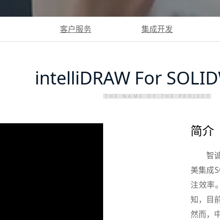
客户服务
集成开发
intelliDRAW For SOL
THE NAME OF THE PROJECT
简介
智
美集成SO
注效率
知，目前
然而，