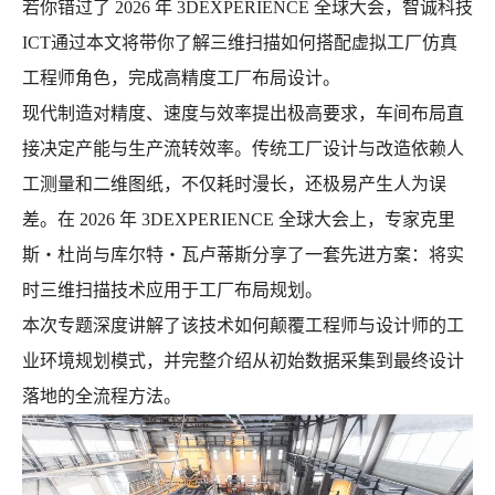
若你错过了 2026 年 3DEXPERIENCE 全球大会，智诚科技
ICT通过本文将带你了解三维扫描如何搭配虚拟工厂仿真
工程师角色，完成高精度工厂布局设计。
现代制造对精度、速度与效率提出极高要求，车间布局直
接决定产能与生产流转效率。传统工厂设计与改造依赖人
工测量和二维图纸，不仅耗时漫长，还极易产生人为误
差。在 2026 年 3DEXPERIENCE 全球大会上，专家克里
斯・杜尚与库尔特・瓦卢蒂斯分享了一套先进方案：将实
时三维扫描技术应用于工厂布局规划。
本次专题深度讲解了该技术如何颠覆工程师与设计师的工
业环境规划模式，并完整介绍从初始数据采集到最终设计
落地的全流程方法。