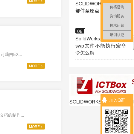
MORE >
SOLIDWORKS 移动零
价格咨询
部件至原点
咨询服务
技术问题
08
培训认证
SolidWorks无法打开宏
swp文件不能执行宏命
令怎么解
藉由EX...
MORE >
加入Q群
SOLIDWORKS多功能插件ICT
文档的制作...
MORE >