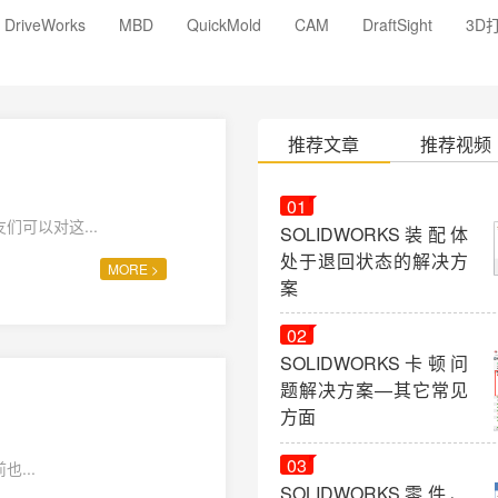
DriveWorks
MBD
QuickMold
CAM
DraftSight
3D
推荐文章
推荐视频
01
works的快捷使用习惯（三），若需全文观看，请点击相关链接。 朋友们可以对这...
SOLIDWORKS装配体
处于退回状态的解决方
MORE >
案
02
SOLIDWORKS卡顿问
题解决方案—其它常见
方面
03
用习惯（四），若需全文观看，请点击相关链接。 之前也...
SOLIDWORKS零件、