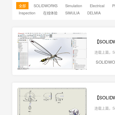
全部
SOLIDWORKS
Simulation
Electrical
P
Inspection
在线体验
SIMULIA
DELMIA
【SOLI
SOLIDW
【SOLI