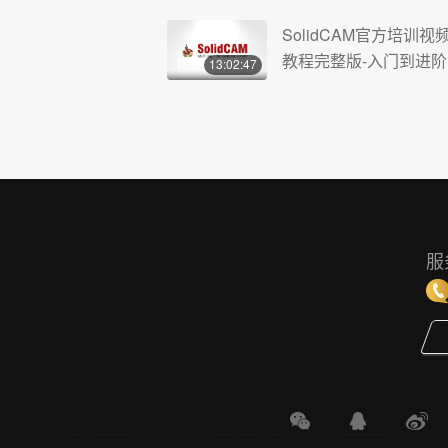
SolidCAM官方培训视
教程完整版-入门到进阶
13:02:47
服