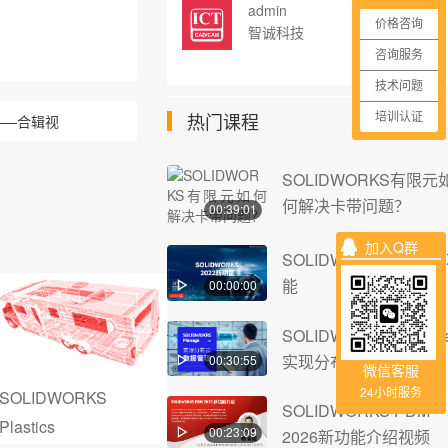
admin
价格咨询
智诚科技
咨询服务
技术问题
热门课程
培训认证
案例——合辑视
SOLIDWORKS有限元
何解决卡带问题？
00:39:01
加入Q群
SOLIDWORKS 2022
能
00:00:00
SOLIDWOKRS Manag
实现分布式数据管理
00:30:55
微信客服
24小时服务
SOLIDWORKS
SOLIDWORKS
PowerSurfac
SOLIDWORKS PDM
Plastics
Composer
00:23:09
2026新功能介绍视频