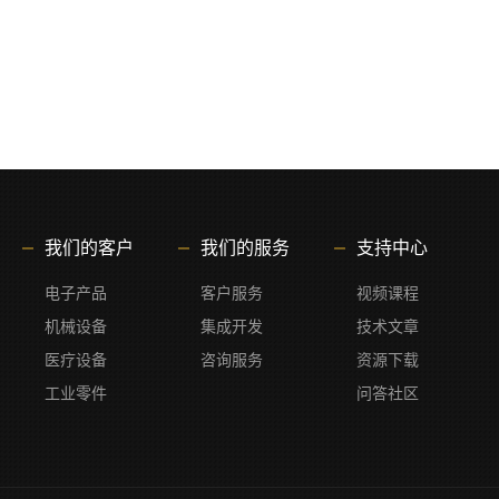
【优化】一键冻结/解冻，中英文提示以及部分界面
 【优化】移除虚拟件文字，中英文提示以及部分界面
 【优化】仅变化单位，中英文提示以及部分界面
【优化】SW文件版本，中英文提示以及部分界面，以及支持SW2025
【优化】合并工程图，合并成功后，增加全部强制重建（Ctrl+shift+Q）的效
计算器：
】包围框计算器，中英文提示以及部分界面
】英文版启动多版本SOLIDWORKS环境判断问题
ctory：
Task Factory ，增加可以设置钣金规格表宏
我们的客户
我们的服务
支持中心
Task Factory , 增加可以删除零件所有方程式的宏
Task Factory, 增加在主程序中保存文件的选项
电子产品
客户服务
视频课程
具：
】属性工具，中英文提示以及部分界面
机械设备
集成开发
技术文章
】属性工具，基于文件夹获取文件列表时，优化特殊字符”~” 判断逻辑。
医疗设备
咨询服务
资源下载
】属性工具，从文件夹获取文件列表时，如果勾选“仅自定义属性”，对于
工业零件
问答社区
】属性工具，NPOI写入属性时，漏掉部分行数的问题
】属性工具，NPOI从Excel向模型导入属性时，单元格无效以及取值类型
纸格式：
】替换图纸格式，中英文提示以及部分界面
】替换图纸格式，解决部分替换图纸时判断图纸大小的问题