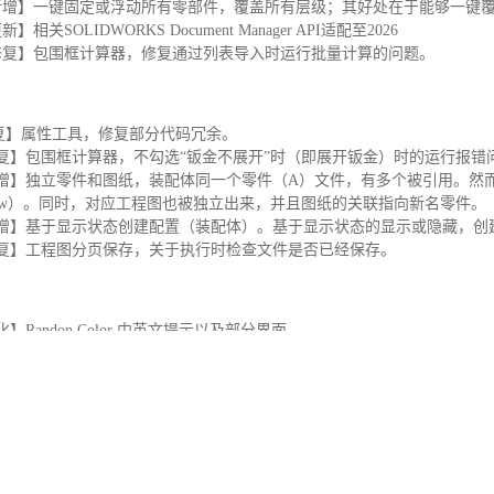
 【新增】一键固定或浮动所有零部件，覆盖所有层级；其好处在于能够一
更新】相关SOLIDWORKS Document Manager API适配至2026
 【修复】包围框计算器，修复通过列表导入时运行批量计算的问题。
修复】属性工具，修复部分代码冗余。
【修复】包围框计算器，不勾选“钣金不展开”时（即展开钣金）时的运行报错
【新增】独立零件和图纸，装配体同一个零件（A）文件，有多个被引用。
New）。同时，对应工程图也被独立出来，并且图纸的关联指向新名零件。
【新增】基于显示状态创建配置（装配体）。基于显示状态的显示或隐藏，
【修复】工程图分页保存，关于执行时检查文件是否已经保存。
优化】Randon Color 中英文提示以及部分界面。
【优化】选择相连面，中英文提示以及部分界面
【优化】选择相同颜色，中英文提示以及部分界面
【优化】移动坐标系，中英文提示以及部分界面
【优化】复制和粘贴面，中英文提示以及部分界面
【优化】智能打印，中英文提示以及部分界面
【优化】可选中包围框，中英文提示以及部分界面
【优化】自定义特征配置尺寸，中英文提示以及部分界面