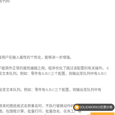
宏代码
。
 。意味着用户在输入属性的个性化，能够进一步增强。
配置，不能用作正常的属性编辑之用。程序优化了跳过该配置的有关操作。 6.
队列。例如：零件有A,B,C三个配置，则输出至队列中有A,B,C
出至文本队列。例如：零件有A,B,C三个配置，则输出至队列中有
换进来的图纸格式名称重名时，不执行替换动作的问题。
SOLIDWORKS优惠价格
D转图，包围框计算，批量打印，批量改名、任务工厂等