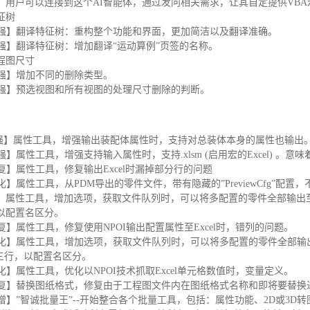
】用户可以连接到这个AI智能体，通过发问相关需求，让其自定提供VBA
征树
【增强】翻译特征树：重构整个功能和界面，更加简洁以及翻译准确。
【增强】翻译特征树：增加翻译“运动算例”页签的名称。
程图尺寸
【增强】增加不同的删除类型。
【增强】预选视图和所有视图的处理尺寸删除的判断。
增强】属性工具，增强输出装配体属性时，支持对总装体本身的属性也输出
增强】属性工具，增强支持输入属性时，支持.xlsm (启用宏的Excel)
修复】属性工具，修复输出Excel时漏掉部分行的问题
优化】属性工具，从PDM导出的零件文件，带有隐藏的”PreviewCfg”
】属性工具，增加选项，获取文件队列时，可以将多配置的零件全部输出至文本
以配置名区分。
修复】属性工具，修复使用NPOI输出配置属性至Excel时，错列的问题。
【优化】属性工具，增加选项，获取文件队列时，可以将多配置的零件全部输
C 三行，以配置名区分。
优化】属性工具，优化以NPOI技术抓取Excel单元格数值时，变量定义。
【修复】替换图纸格式，修复由于工程图文件内在图纸格式名称和即将要替
【新增】”智诚批量王”--开始整合各个批量工具，包括：属性功能、2D或3