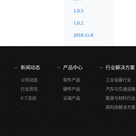
9. 
1.0.3
10.
11.
1.0.2
12. 
13. 
2018-11-8
包围框
【优化
【修复
Task Fa
【新增】
新闻动态
产品中心
行业解决方案
【新增】
【增强】
公司动态
软件产品
工业设备行业
属性工
【优化
行业资讯
硬件产品
汽车与交通运输
【修复
ICT活动
云端产品
能源与材料行业
【优化
...
...
高科技解决方案
【修复
【修复
替换图
【优化
【修复