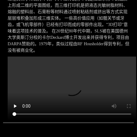
上形成二维的平面图纸，而三维打印机是把液态光敏树脂材料、
熔融的塑料丝、石膏粉等材料通过喷射粘结剂或挤出等方式实现
层层堆积叠加形成三维实体。 一些高价值应用（如髋关节或牙
齿，或飞机零部件）已经有打印而成的零部件出现。“3D打印”意
味着这项技术的普及。 在20世纪80年代中期，SLS被在美国德州
大学奥斯汀分校的卡尔Deckard博士开发出来并获得专利，项目由
DARPA赞助的。1979年，类似过程由RF Housholder得到专利，但
没有被商业化。