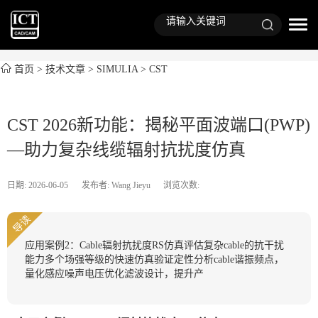
首页
>
技术文章
>
SIMULIA
>
CST
CST 2026新功能：揭秘平面波端口(PWP)
—助力复杂线缆辐射抗扰度仿真
日期: 2026-06-05
发布者: Wang Jieyu
浏览次数:
导读
应用案例2：Cable辐射抗扰度RS仿真评估复杂cable的抗干扰
能力多个场强等级的快速仿真验证定性分析cable谐振频点，
量化感应噪声电压优化滤波设计，提升产