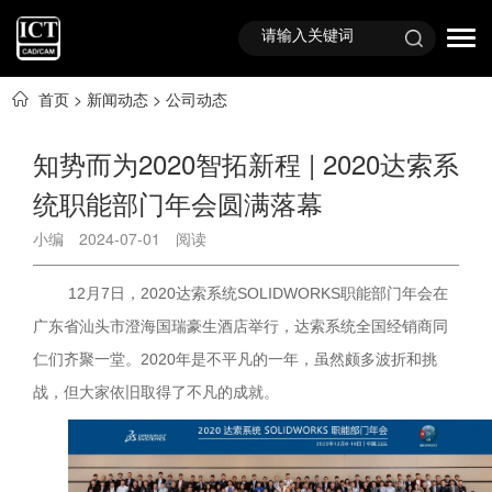
首页
>
新闻动态
>
公司动态
知势而为2020智拓新程 | 2020达索系
统职能部门年会圆满落幕
小编
2024-07-01
阅读
12月7日，2020达索系统SOLIDWORKS职能部门年会在
广东省汕头市澄海国瑞豪生酒店举行，达索系统全国经销商同
仁们齐聚一堂。2020年是不平凡的一年，虽然颇多波折和挑
战，但大家依旧取得了不凡的成就。