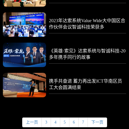
2023年达索系统Value Wide大中国区合
作伙伴会议智诚科技荣获多
《英雄·索见》达索系统与智诚科技-20
多年携手同行的故事
携手共奋进 蓄力再出发ICT华南区员
工大会圆满结束
上一页
3
4
5
6
7
下一页