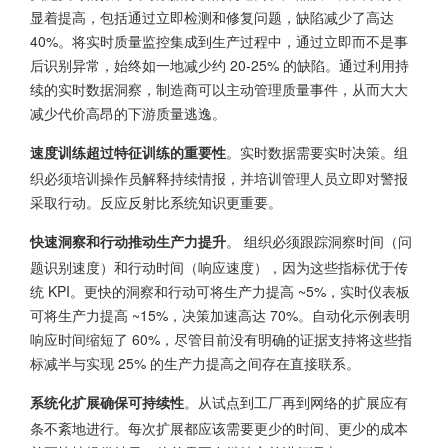
显着提高，包括通过立即检测和修复问题，缺陷减少了高达
40%。将实时质量监控集成到生产过程中，通过立即而不是事
后识别异常，始终如一地减少约 20-25% 的缺陷。通过利用持
续的实时数据洞察，制造商可以主动管理质量事件，从而大大
减少代价高昂的下游质量逃逸。
。实时数据需要实时决策。组
速度训练超过特征训练的重要性
织必须培训操作员解释持续情报，并培训管理人员立即对警报
采取行动。反应反射比系统知识更重要。
。 组织必须跟踪洞察时间（问
快速洞察和行动推动生产力提升
题识别速度）和行动时间（响应速度），因为这些指标优于传
统 KPI。更快的洞察和行动可将生产力提高 ~5%，实时仪表板
可将生产力提高 ~15%，决策加速高达 70%。自动化示例表明
响应时间缩短了 60%，尽管目前没有明确的证据支持将这些指
标减半与实现 25% 的生产力提高之间存在直接联系。
。从试点到工厂再到网络的扩展应有
系统化扩展确保可持续性
条不紊地进行。每次扩展都应该需要更少的时间、更少的成本