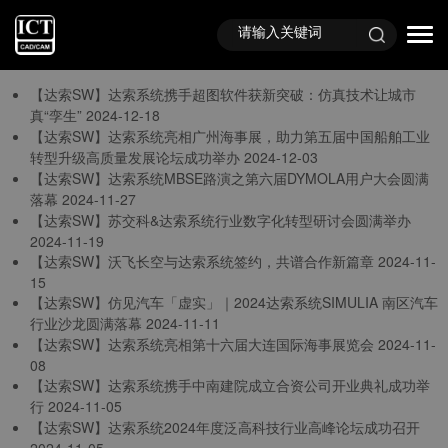
首页
TAG标签
与
“达索公司资讯”
相关的标签
【达索SW】达索系统携手超图软件获新突破：仿真技术让城市
真“孪生”
2024-12-18
【达索SW】达索系统亮相广州海事展，助力第五届中国船舶工业
转型升级高质量发展论坛成功举办
2024-12-03
【达索SW】达索系统MBSE路演之第六届DYMOLA用户大会圆满
落幕
2024-11-27
【达索SW】苏交科&达索系统行业数字化转型研讨会圆满举办
2024-11-19
【达索SW】沃飞长空与达索系统签约，共谱合作新篇章
2024-11-
15
【达索SW】仿见汽车「虚实」｜2024达索系统SIMULIA 南区汽车
行业沙龙圆满落幕
2024-11-11
【达索SW】达索系统亮相第十六届大连国际海事展览会
2024-11-
08
【达索SW】达索系统携手中南建院成立合资公司开业典礼成功举
行
2024-11-05
【达索SW】达索系统2024年度泛高科技行业高峰论坛成功召开