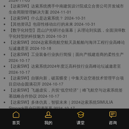
2024-11-05
【达索SW】达索系统携手中南建筑设计院成立合资公司开发城市
生命周期管理解决方案
2024-11-01
【达索SW】什么是达索系统？
2024-10-31
【其他资讯】包容性移动出行的未来
2024-10-31
【数字化转型】昆山沪光研讨会落幕｜从理论到实践，全面演绎数
字化转型的科技魅力
2024-10-31
【达索SW】2024达索系统航空航天及船舶与海洋工程行业高峰论
坛诚邀君至
2024-10-18
【达索SW】工业装备行业执行简报｜面向产线建造商的柔性生产
2024-10-17
【达索SW】达索系统2024年度泛高科技行业高峰论坛诚邀君至
2024-10-17
【达索SW】自驱向新，破茧蝶变｜中集天达空港技术管理平台项
目启动会圆满召开
2024-10-17
【达索SW】飞越虚实，共筑“低空经济”｜峰飞航空与达索系统签
署战略合作协议
2024-10-17
【达索SW】多体仿真，智驭未来｜2024达索系统SIMULIA
Simpack用户日圆满落幕
2024-10-17
【达索SW】至今为止...从今以后（一）人工智能与虚拟孪生打造
面向2040年的生成式经济
2024-10-17
课堂
首页
我的
咨询
上一页
1
2
3
4
5
6
7
下一页