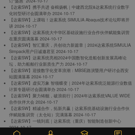
订“盛惠”
2024-10-17
【达索SW】携手共进 奋楫扬帆｜中建西北院&达索系统行业数字
化转型研讨会圆满举办
2024-10-17
【达索SW】上课啦！达索系统 SIMULIA Abaqus技术论坛即将开
讲
2024-10-17
【达索SW】达索系统大中华区基础设施行业合作伙伴赋能集训营
在重庆圆满落幕
2024-10-17
【达索SW】智汇重庆，共创动力新篇章｜2024达索系统SIMULIA
Simpack用户日诚邀君至
2024-10-17
【达索SW】达索系统亮相2024中国数智化造船创新发展高峰论
坛，助力船舶行业新质生产力
2024-10-17
【达索SW】迎接数字化变革浪潮：MBSE路演暨用户研讨会西安
站圆满落幕
2024-10-17
【达索SW】虚实万象 智领蝶变｜2024年达索系统泛能源行业数值
计算专题研讨会圆满举办
2024-10-17
【达索SW】聚力铸舰，破浪前行 | 2024年达索系统VALUE WIDE
合作伙伴大会
2024-10-17
【达索SW】精诚合作，拓新共赢｜达索系统基础设施行业合作伙
伴赋能集训营（太仓站）完满落幕
2024-10-17
【达索SW】一镜到底｜达索系统（重庆）智能制造创新中心
2024-10-17
【达索SW】创新加速、构建产业链共同体｜小鹏汽车与达索系统