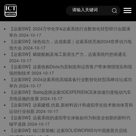
首页
TAG标签
与
“达索公司资讯”
相关的标签
【达索SW】2024万华化学&达索系统行业数智化转型研讨会圆满
举办
2024-10-17
【达索SW】绿色动力，达成索愿｜达索系统亮相2024世界动力电
池大会
2024-10-17
【达索SW】赋能船舶及海工新质生产力，达索系统约您南通见
2024-10-17
【达索SW】达索收购Diota为其制造和运营客户带来增强现实和现
场控制技术
2024-10-17
【达索SW】2024达索系统高端装备行业数智化转型高峰论坛成功
举办
2024-10-17
【达索SW】Statiq选择达索3DEXPERIENCE来加速印度电动汽车
充电设施的发展
2024-10-17
【达索SW】达索建模,仿真,新材料设计和虚拟孪生技术推动体育和
运动行业创新
2024-10-17
【达索SW】达索系统的虚拟孪生体验如何为制造业创新的新时代
铺平道路
2024-10-17
【达索SW】续订新策略| 达索SOLIDWORKS与中国惠普共启续