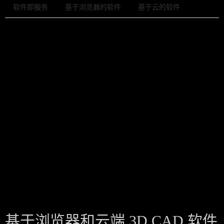
软件即服务
基于浏览器的软件
基于云的软件
软件即服务 （SaaS）
基于浏览器和基于云的软件都可以归类为软件即服务 （SaaS）。SaaS
由专门通过 Internet 提供应用程序的公司提供。SaaS 程序通过专用服
务器运行，这些服务器控制谁可以访问程序和程序的性能。
基于浏览器和云端 3D CAD 软件