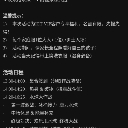
温馨提示：
1) 本次活动为ICT VIP客户专享福利，名额有限，先报先
得！
2) 每个家庭限1位大人+ 1位小勇士入场；
3) 活动期间，请家长全程照看好自己的孩子；
4) 活动当天记得带上换洗衣服（湿身必备）
活动日程
13:30-14:00：集合签到（领取作战装备）
14:00-14:20：热身 & 破冰（拉满战斗值）
14:20-16:25：
水球大作战
· 第一波激战：冰桶接力+魔力水球
· 中场休息 & 能量补充
· 终极对决：欢乐甩水球+终极大战