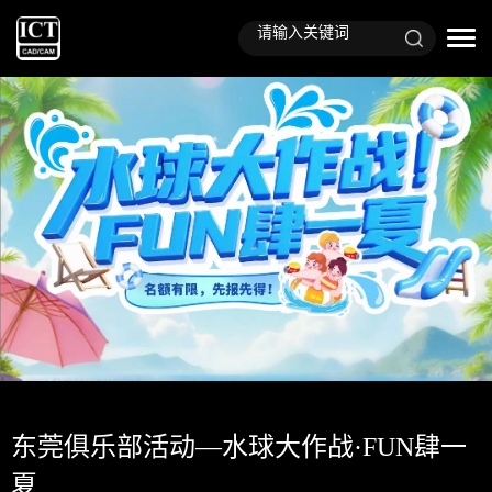
东莞俱乐部活动—水球大作战·FUN肆一
夏