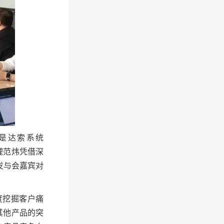
是达索系统
理范炜凭借深
发与会嘉宾对
度挖掘客户痛
其他产品的突