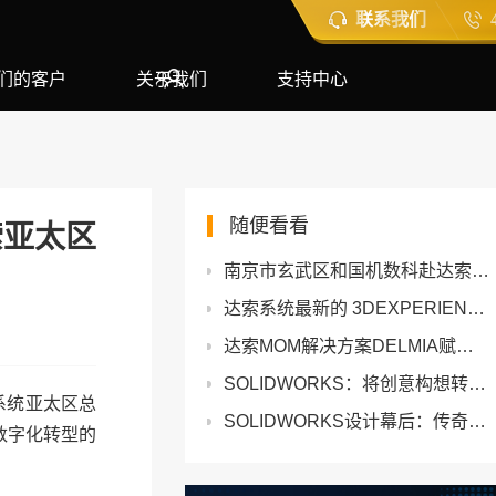
联系我们
们的客户
关于我们
支持中心
随便看看
索亚太区
南京市玄武区和国机数科赴达索系统亚太区总部参观交流
达索系统最新的 3DEXPERIENCE 实验室孵化器，庆祝创新十年
达索MOM解决方案DELMIA赋能哪吒汽车迈向全球化智能制造
SOLIDWORKS：将创意构想转化为可制造的实体成果案例
系统亚太区总
SOLIDWORKS设计幕后：传奇漂移车手揭秘行业制胜秘诀
数字化转型的