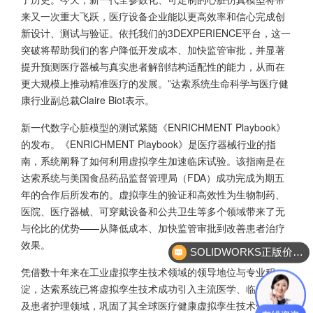
来又一次重大飞跃，医疗设备企业能以更高效率和信心完成创
新设计、测试与验证。依托我们的3DEXPERIENCE平台，这一
突破将帮助我们的客户降低开发成本、加快监管审批，并显著
提升预测医疗器械与真实患者解剖结构适配性的能力，从而在
更大规模上推动精准医疗的发展。”达索系统生命科学与医疗健
康行业副总裁Claire Biot表示。
新一代数字心脏模型的测试紧随《ENRICHMENT Playbook》
的发布。《ENRICHMENT Playbook》是医疗器械行业的指
南，系统阐释了如何利用虚拟孪生加速临床试验。该指南是在
达索系统与美国食品药品监督管理局（FDA）成功完成为期五
年的合作后所发布的。虚拟孪生的验证和高效性为生物制药、
医院、医疗器械、可穿戴设备和公共卫生等多个领域带来了无
与伦比的优势——从降低成本、加快监管审批到改善患者治疗
效果。
SOLIDWORKS正版价格？
凭借数十年来在工业虚拟孪生技术领域的领导地位与专业积
淀，达索系统已将虚拟孪生技术成功引入主流医学、临床试验
及患者护理领域，巩固了其全球医疗健康虚拟孪生技术领军者