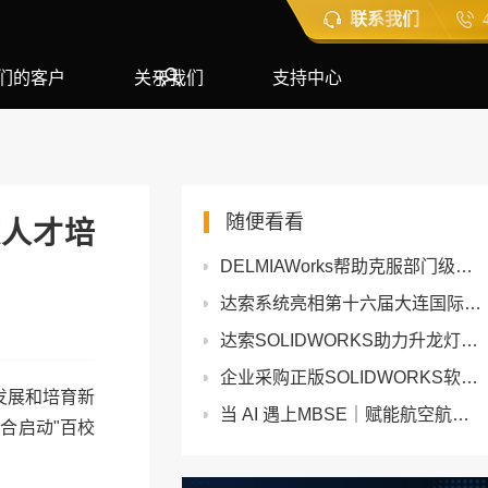
联系我们
们的客户
关于我们
支持中心
随便看看
人才培
DELMIAWorks帮助克服部门级数据孤岛的障碍问题
达索系统亮相第十六届大连国际海事展览会
达索SOLIDWORKS助力升龙灯光公司实现研发效能的惊人飞跃
企业采购正版SOLIDWORKS软件：与代理商如何谈判获得优惠价格？
发展和培育新
当 AI 遇上MBSE｜赋能航空航天与汽车行业
合启动"百校