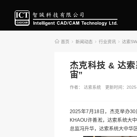
首页
新闻动态
行业资讯
达索S
杰克科技 & 达
宙”
作者： 达索系统
更新时间：2025-
2025年7月18日，杰克举办
KHAOU许善淞，达索系统
总监冯升华，达索系统大中华