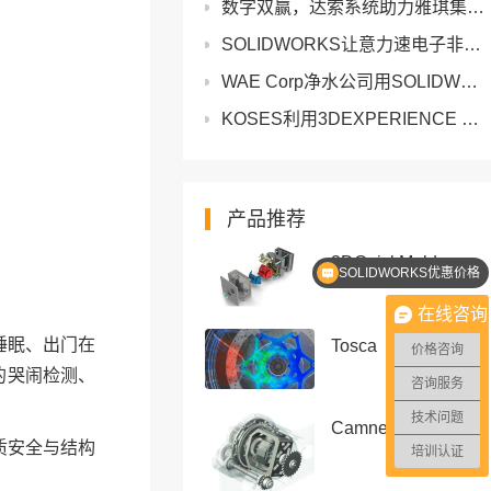
数字双赢，达索系统助力雅琪集团缩短研发周期
SOLIDWORKS让意力速电子非标结构件的设计更轻松
WAE Corp净水公司用SOLIDWORKS和3DEXPERIENCE Works将设计周期缩短70%
KOSES利用3DEXPERIENCE Works仿真解决方案将设计优化速度提高40%
产品推荐
SOLIDWORKS优惠价格
3DQuickMold
SOLIDWORKS正版软件
在线咨询
睡眠、出门在
Tosca
价格咨询
驱动的哭闹检测、
咨询服务
技术问题
Camnetics
质安全与结构
培训认证
。