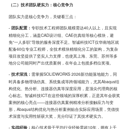
（二）技术团队硬实力：核心竞争力
团队实力是核心竞争力，关键看三点：
专职技术工程师团队规模需达40人以上，且实现
- 团队配置：
精细化分工，涵盖CAD设计组、CAE仿真组等核心模块，避
免“一人多职”导致的服务深度不足。智诚科技ICT仅华南地区就
配备60位专业工程师，全技术模块精细化分工的架构，为复杂
项目攻坚提供了坚实人力支撑，也使其上海、东莞、苏州等多
地分公司能同时产出优质案例，在年会上包揽多档位奖项。
需掌握SOLIDWORKS 2026新功能落地能力，同
- 技术深浅：
时具备多物理场仿真、系统集成等跨领域能力，尤其Abaqus结
构优化、热分析、连接器仿真等深度应用，是顶尖代理商的核
心标志。智诚科技ICT在这些领域的深厚积累，正是其年会获奖
案例的核心亮点——连接器仿真案例精准分析接触应力与变
形，Abaqus结构优化与热分析案例贴合实际应用场景，凭借技
术深度与实用性斩获大奖，充分印证了其技术硬实力。
核心技术骨干平均行业经验需超10年，拥有上千
- 实战经验：