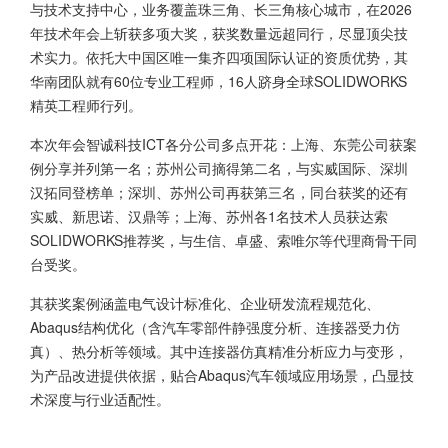
与技术支持中心，业务覆盖珠三角、长三角核心城市，在2026
年技术年会上斩获多项大奖，获奖数量远超同行，尽显顶尖技
术实力。依托大中国区唯一集齐四项国际认证的资质优势，其
华南团队就有60位专业工程师，16人跻身全球SOLIDWORKS
精英工程师行列。
本次年会智诚科技ICT各分公司多点开花：上海、东莞公司获案
例分享并列第一名；苏州公司摘得第二名，与实威国际、深圳
汉拓同登榜单；深圳、苏州公司再获第三名，同台获奖的还有
实威、新思诺、汉鼎等；上海、苏州各1名技术人员获达索
SOLIDWORKS推荐奖，与生信、卓盛、索唯尔等代理商骨干同
台受奖。
其获奖案例涵盖电气设计标准化、企业研发流程规范化、
Abaqus结构优化（含汽车零部件静强度分析、连接器受力仿
真）、热分析等领域。其中连接器仿真精准分析应力与变形，
为产品改进提供依据，贴合Abaqus汽车领域应用场景，凸显技
术深度与行业适配性。