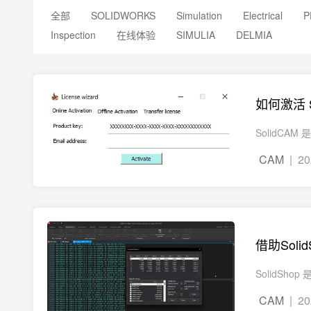
全部
SOLIDWORKS
Simulation
Electrical
P
Inspection
在线体验
SIMULIA
DELMIA
如何激活 
SolidC
CAM
| 20
借助Sol
SolidS
CAM
| 20