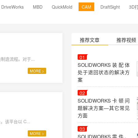
DriveWorks
MBD
QuickMold
CAM
DraftSight
3D
推荐文章
推荐视频
01
制造流程。对于...
SOLIDWORKS装配体
MORE >
处于退回状态的解决方
案
02
SOLIDWORKS卡顿问
题解决方案—其它常见
方面
该平台以 C...
03
MORE >
SOLIDWORKS零件、