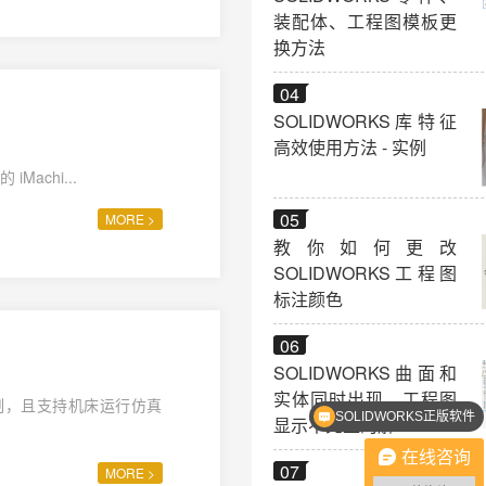
装配体、工程图模板更
换方法
04
SOLIDWORKS库特征
高效使用方法 - 实例
achi...
05
MORE >
教你如何更改
SOLIDWORKS工程图
标注颜色
06
SOLIDWORKS曲面和
SOLIDWORKS正版软件
实体同时出现，工程图
制，且支持机床运行仿真
SOLIDWORKS多少钱？
显示不完整的解
在线咨询
07
MORE >