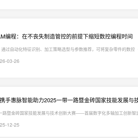
助CAM编程：在不丧失制造管控的前提下缩短数控编程时间
CAM 通过自动化特征识别、加工策略选型与参数推荐，可将复杂零件的数控（N
26-03-26
CAM携手惠脉智能助力2025一带一路暨金砖国家技能发展
带一路暨金砖国家技能发展与技术创新大赛——首届数字化多轴加工创新智造赛项
25-12-25