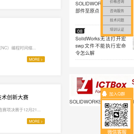
价格咨询
SOLIDWORKS 移动零
部件至原点
咨询服务
技术问题
08
培训认证
SolidWorks无法打开宏
swp文件不能执行宏命
C）编程时间缩...
令怎么解
MORE >
加入Q群
与技术创新大赛
SOLIDWORKS多功能插件ICT
决赛于12月21...
MORE >
微信客服