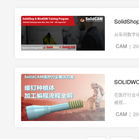
SolidS
从车间数字化
CAM
| 20
SOLIDW
在医疗行业
被视...
CAM
| 20