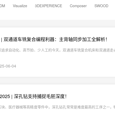
DM
Visualize
3DEXPERIENCE
Composer
SWOOD
CAM | 双通道车铣复合编程利器：主背轴同步加工全解析！
断追求自动化、高节拍、少人工的今天，双通道车铣复合机床和双通道走
25-06-04
AM2025 | 深孔钻支持捕捉毛胚深度！
压块、医疗器械等高精度零件中，深孔钻孔常常是难度最高的工序之一，