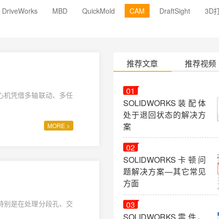
DriveWorks
MBD
QuickMold
CAM
DraftSight
3D
推荐文章
推荐视频
01
心机凭借多轴联动、多任
SOLIDWORKS装配体
处于退回状态的解决方
案
MORE >
02
SOLIDWORKS卡顿问
题解决方案—其它常见
方面
特别是在处理分段孔、交
03
SOLIDWORKS零件、