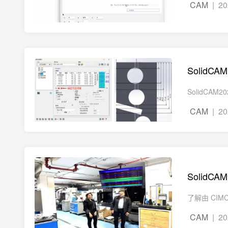
CAM
| 20
SolidC
SolidC
CAM
| 20
Solid
了解由 CIMC
CAM
| 20