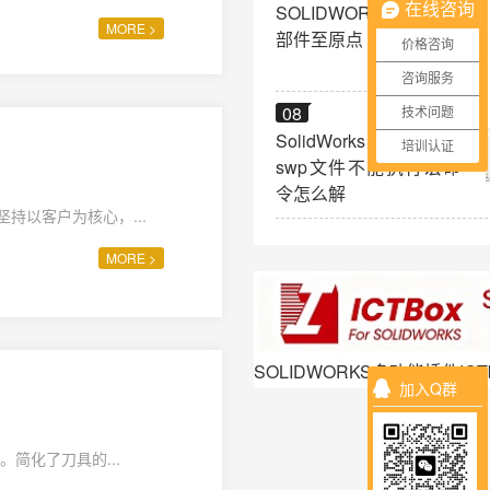
SOLIDWORKS 移动零
在线咨询
MORE >
部件至原点
价格咨询
咨询服务
08
技术问题
SolidWorks无法打开宏
培训认证
swp文件不能执行宏命
令怎么解
持以客户为核心，...
MORE >
SOLIDWORKS多功能插件ICT
加入Q群
。简化了刀具的...