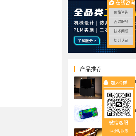
在线咨询
价格咨询
咨询服务
技术问题
培训认证
产品推荐
Formlabs F
加入Q群
Electromagn
微信客服
24小时服务
Product Com