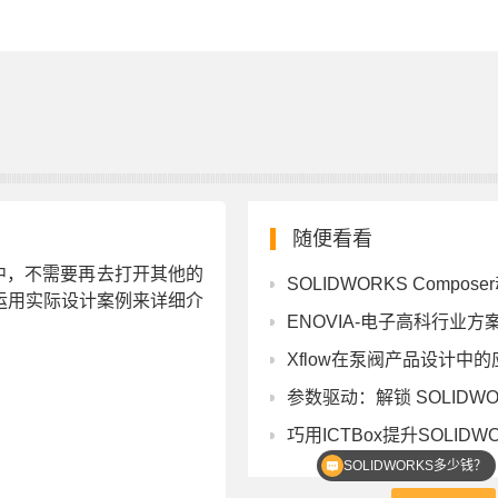
随便看看
节当中，不需要再去打开其他的
SOLIDWORKS Compo
运用实际设计案例来详细介
ENOVIA-电子高科行业方
Xflow在泵阀产品设计中的
参数驱动：解锁 SOLIDW
巧用ICTBox提升SOLIDWOKRS批
SOLIDWORKS多少钱？