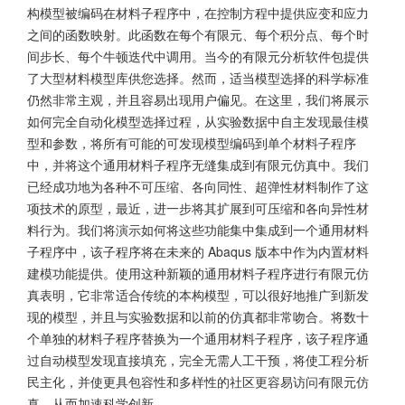
构模型被编码在材料子程序中，在控制方程中提供应变和应力
之间的函数映射。此函数在每个有限元、每个积分点、每个时
间步长、每个牛顿迭代中调用。当今的有限元分析软件包提供
了大型材料模型库供您选择。然而，适当模型选择的科学标准
仍然非常主观，并且容易出现用户偏见。在这里，我们将展示
如何完全自动化模型选择过程，从实验数据中自主发现最佳模
型和参数，将所有可能的可发现模型编码到单个材料子程序
中，并将这个通用材料子程序无缝集成到有限元仿真中。我们
已经成功地为各种不可压缩、各向同性、超弹性材料制作了这
项技术的原型，最近，进一步将其扩展到可压缩和各向异性材
料行为。我们将演示如何将这些功能集中集成到一个通用材料
子程序中，该子程序将在未来的 Abaqus 版本中作为内置材料
建模功能提供。使用这种新颖的通用材料子程序进行有限元仿
真表明，它非常适合传统的本构模型，可以很好地推广到新发
现的模型，并且与实验数据和以前的仿真都非常吻合。将数十
个单独的材料子程序替换为一个通用材料子程序，该子程序通
过自动模型发现直接填充，完全无需人工干预，将使工程分析
民主化，并使更具包容性和多样性的社区更容易访问有限元仿
真，从而加速科学创新。