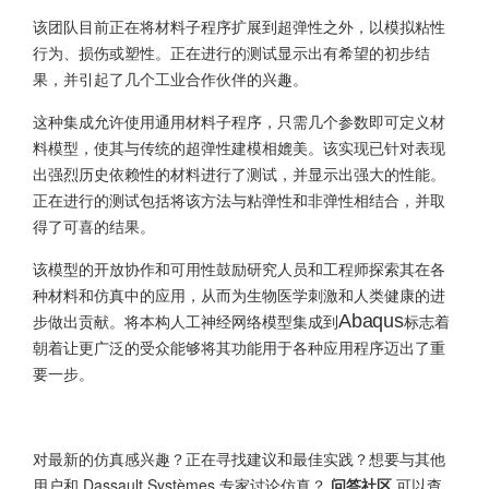
该团队目前正在将材料子程序扩展到超弹性之外，以模拟粘性
行为、损伤或塑性。正在进行的测试显示出有希望的初步结
果，并引起了几个工业合作伙伴的兴趣。
这种集成允许使用通用材料子程序，只需几个参数即可定义材
料模型，使其与传统的超弹性建模相媲美。该实现已针对表现
出强烈历史依赖性的材料进行了测试，并显示出强大的性能。
正在进行的测试包括将该方法与粘弹性和非弹性相结合，并取
得了可喜的结果。
该模型的开放协作和可用性鼓励研究人员和工程师探索其在各
种材料和仿真中的应用，从而为生物医学刺激和人类健康的进
步做出贡献。将本构人工神经网络模型集成到
Abaqus
标志着
朝着让更广泛的受众能够将其功能用于各种应用程序迈出了重
要一步。
对最新的仿真感兴趣？正在寻找建议和最佳实践？想要与其他
用户和 Dassault Systèmes 专家讨论仿真？
可以查
问答社区