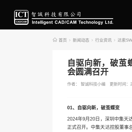
首页
新闻动态
行业资讯
达索S
自驱向新，破茧
会圆满召开
作者： 智诚科技小编
更新时间：20
01、自驱向新，破茧蝶变
2024年9月20日，深圳中
正式召开。中集天达控股董事