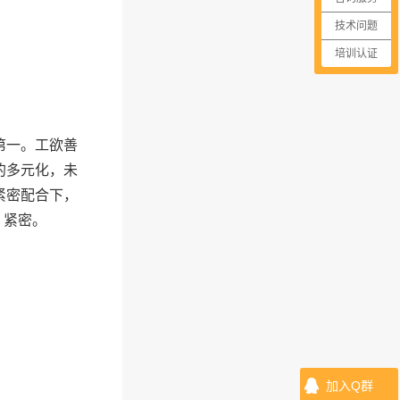
技术问题
培训认证
第一。工欲善
的多元化，未
紧密配合下，
、紧密。
加入Q群