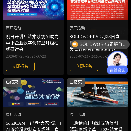
原厂活动
原厂活动
SW技术支持？
明日开讲！达索系统AI助力
SOLIDWORKS 7月23日直
中小企业数字化转型升级在
播：物流装备企业如何以研
SOLIDWORKS正版价格？
线研讨会
发管理应对定制化挑战？
2026-07-23 - 2026-07-23
2026-07-23 - 2026-07-23
立即报名
立即报名
已结束
已结束
原厂活动
原厂活动
SolidCAM「智造“大家”说」|
【邀请函】规划成功蓝图 ·
AI液冷精密制造专场线上直
驱动创新变革｜2026达索系