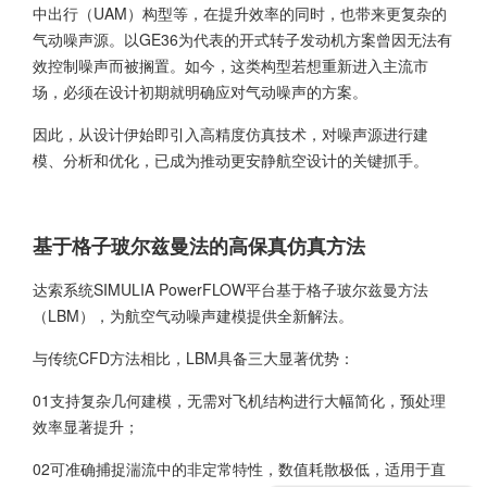
中出行（UAM）构型等，在提升效率的同时，也带来更复杂的
气动噪声源。以GE36为代表的开式转子发动机方案曾因无法有
效控制噪声而被搁置。如今，这类构型若想重新进入主流市
场，必须在设计初期就明确应对气动噪声的方案。
因此，从设计伊始即引入高精度仿真技术，对噪声源进行建
模、分析和优化，已成为推动更安静航空设计的关键抓手。
基于格子玻尔兹曼法的高保真仿真方法
达索系统
SIMULIA PowerFLOW
平台基于格子玻尔兹曼方法
（LBM），为航空气动噪声建模提供全新解法。
与传统CFD方法相比，LBM具备三大显著优势：
01支持复杂几何建模，无需对飞机结构进行大幅简化，预处理
效率显著提升；
02可准确捕捉湍流中的非定常特性，数值耗散极低，适用于直