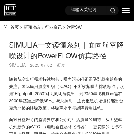
首页
>
新闻动态
>
行业资讯
>
达索SW
SIMULIA一文读懂系列｜面向航空降
噪设计的PowerFLOW仿真路径
SIMULIA
2025-07-02
阅读
随着航空出行需求持续增长，噪声污染问题正受到越来越多的
关注。国际民用航空组织（ICAO）不断收紧噪声排放标准，欧
洲“Flightpath 2050”计划则明确提出：到2050年飞机噪声需在
2000年基准上降低65%。与此同时，主要枢纽机场也相继出台
更为严格的降噪政策，将噪声水平与起降费用挂钩。
面对日益严苛的监管要求和公众对生活质量的期待，从大型客
机到新兴的eVTOL（电动垂直起降飞行器），更安静的飞行不
再是选择题，而是每一款航空产品必须达成的设计目标。