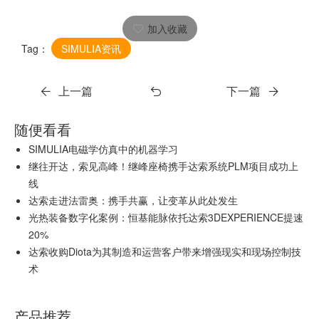
加入收藏
Tag：
SIMULIA资讯
上一篇
下一篇
随便看看
SIMULIA电磁学仿真中的机器学习
继往开达，索见高峰！继峰座椅携手达索系统PLM项目成功上
线
达索走进法雷奥：携手共赢，让变革从此处发生
光热装备数字化案例：恒基能脉依托达索3DEXPERIENCE提速
20%
达索收购Diota为其制造和运营客户带来增强现实和现场控制技
术
产品推荐