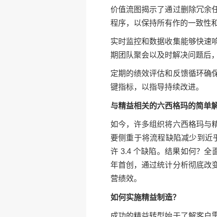
价值流图揭示了通过删除冗余
程序，以保持所有作的一致性
实时监控和数据收集能够快速
期团队聚会以及时解决问题后，
定期的绩效评估和反馈循环确
键指标，以指导持续改进。
与精益相关的六西格玛的简单
如今，许多组织将六西格玛与
要侧重于将流程缺陷减少到近乎完
许 3.4 个缺陷。结果如何？
年首创，通过统计分析彻底改
营绩效。
如何实施精益制造？
成功的精益转型始于了解客户